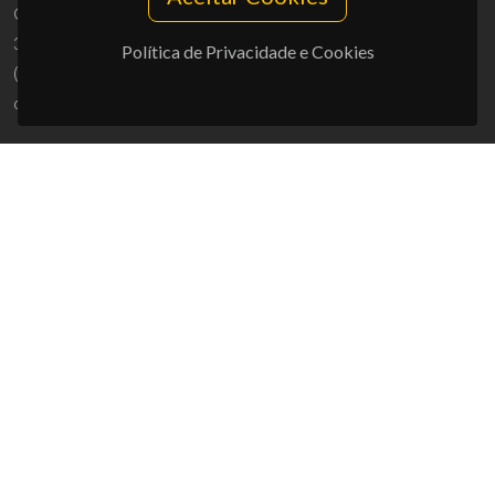
Campus Universitário de Santiago
3810-193 Aveiro - Portugal
Política de Privacidade e Cookies
(+351) 234 370 200
ciceco@ua.pt
APOIOS
UID/PRR/50011/2025
(DOI:
10.54499/UID/PRR/50011/2025
) &
UID/PRR2/50011/2025
(DOI:
10.54499/UID/PRR2/50011/2025
)