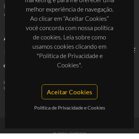
(+351) 234 370 200
melhor experiência de navegação.
ciceco@ua.pt
Ao clicar em “Aceitar Cookies”
você concorda com nossa política
de cookies. Leia sobre como
APOIOS
usamos cookies clicando em
"Política de Privacidade e
Cookies".
UID/PRR/50011/2025
(DOI:
10.54499/UID/PRR/50011/2025
) &
UID/PRR2/50011/2025
(DOI:
10.54499/UID/PRR2/50011/2025
)
Aceitar Cookies
Política de Privacidade e Cookies
© 2026, CICECO