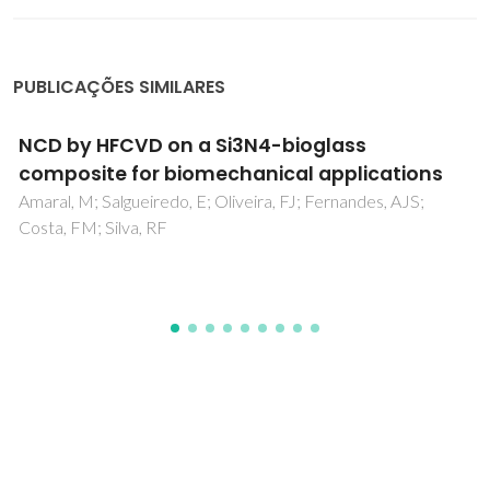
PUBLICAÇÕES SIMILARES
Fabrication of (Ca+Yb)- and (Ca+Sr)-
stabilized alpha-SiAlON by combustion
synthesis
Liu, GH; Chen, KX; Zhou, HP; Ren, KG; Pereira, C; Ferreira,
JMF