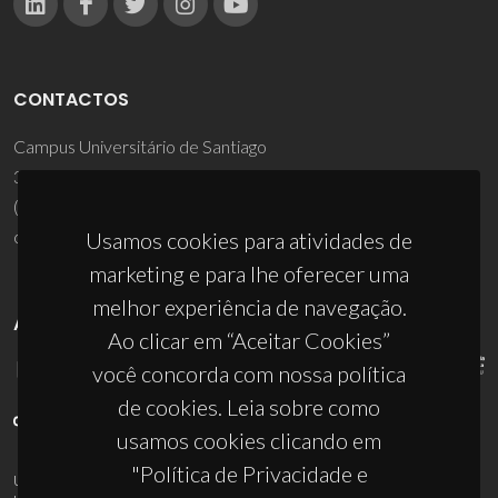
CONTACTOS
Campus Universitário de Santiago
3810-193 Aveiro - Portugal
(+351) 234 370 200
ciceco@ua.pt
Usamos cookies para atividades de
marketing e para lhe oferecer uma
melhor experiência de navegação.
APOIOS
Ao clicar em “Aceitar Cookies”
você concorda com nossa política
de cookies. Leia sobre como
usamos cookies clicando em
"Política de Privacidade e
UID/PRR/50011/2025
(DOI:
10.54499/UID/PRR/50011/2025
) &