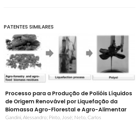
PATENTES SIMILARES
Método ultra-sónico de fabricação de
nanoarames, nanofios, nanohastes e/ou
nanobastões de aluminatos luminescentes