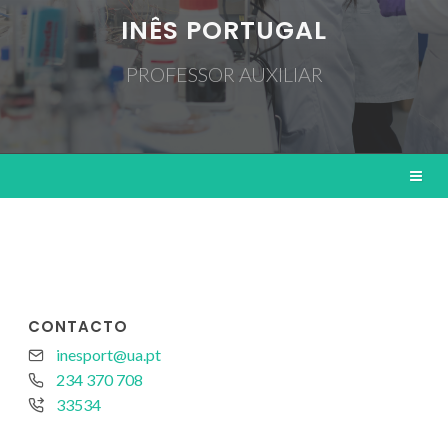
INÊS PORTUGAL
PROFESSOR AUXILIAR
CONTACTO
inesport@ua.pt
234 370 708
33534