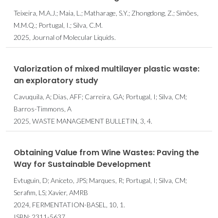
Teixeira, M.A.J.; Maia, L.; Matharage, S.Y.; Zhongdong, Z.; Simões,
M.M.Q.; Portugal, I.; Silva, C.M.
2025, Journal of Molecular Liquids.
Valorization of mixed multilayer plastic waste:
an exploratory study
Cavuquila, A; Dias, AFF; Carreira, GA; Portugal, I; Silva, CM;
Barros-Timmons, A
2025, WASTE MANAGEMENT BULLETIN, 3, 4.
Obtaining Value from Wine Wastes: Paving the
Way for Sustainable Development
Evtuguin, D; Aniceto, JPS; Marques, R; Portugal, I; Silva, CM;
Serafim, LS; Xavier, AMRB
2024, FERMENTATION-BASEL, 10, 1.
ISBN: 2311-5637