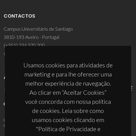
CONTACTOS
Campus Universitário de Santiago
3810-193 Aveiro - Portugal
(+351) 234 370 200
ciceco@ua.pt
Usamos cookies para atividades de
marketing e para lhe oferecer uma
APOIOS
melhor experiência de navegação.
Ao clicar em “Aceitar Cookies”
você concorda com nossa política
de cookies. Leia sobre como
usamos cookies clicando em
UID/PRR/50011/2025
(DOI:
10.54499/UID/PRR/50011/2025
) &
UID/PRR2/50011/2025
(DOI:
10.54499/UID/PRR2/50011/2025
)
"Política de Privacidade e