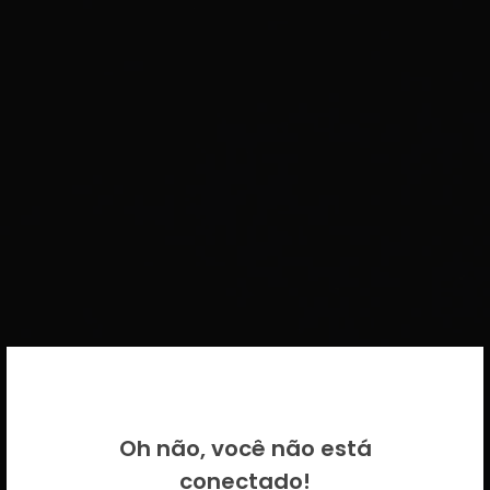
BEM VINDO DE VOLTA!
Oh não, você não está
Por favor insira as suas credenciais
conectado!
CICECO.