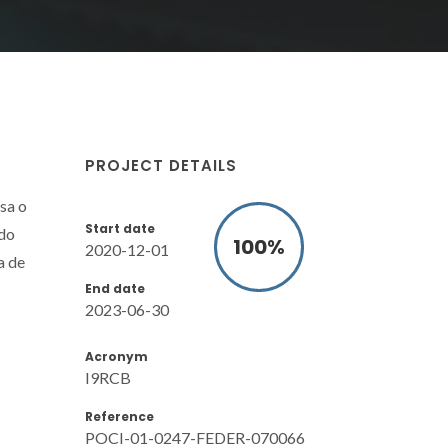
PROJECT DETAILS
sa o
Start date
ado
100
%
2020-12-01
a de
End date
2023-06-30
Acronym
I9RCB
Reference
POCI-01-0247-FEDER-070066