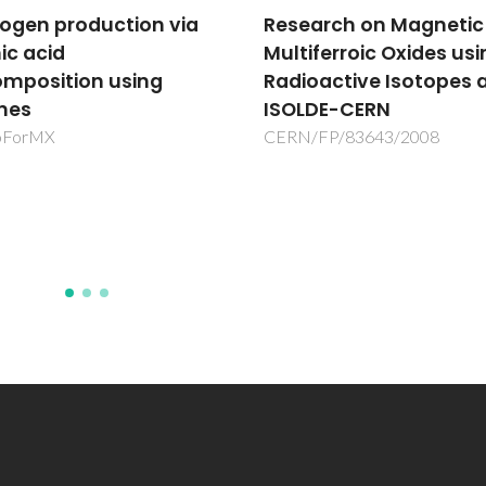
arch on Magnetic and
AFORE - Forest Biorefin
iferroic Oxides using
Added Value Chemica
oactive Isotopes at
and Polymers by new
DE-CERN
integrated separation,
fractionation and
/FP/83643/2008
upgrading technologi
AFORE