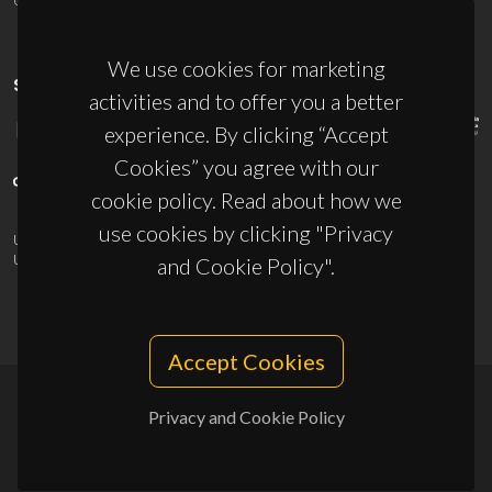
We use cookies for marketing
SPONSORS
activities and to offer you a better
experience. By clicking “Accept
Cookies” you agree with our
cookie policy. Read about how we
use cookies by clicking "Privacy
UID/PRR/50011/2025
(DOI:
10.54499/UID/PRR/50011/2025
) &
UID/PRR2/50011/2025
(DOI:
10.54499/UID/PRR2/50011/2025
)
and Cookie Policy".
Accept Cookies
Privacy and Cookie Policy
© 2026, CICECO
Privacy Policy