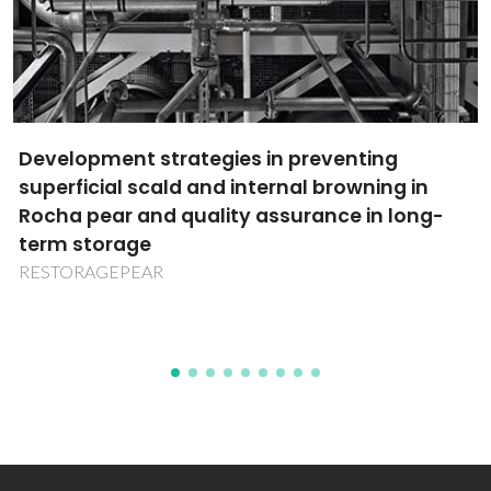
Oskoei, Parastu; Afonso, Ruben; Bastos,
Veronica; Nogueira, Joao; Keller, Lisa-Marie;
Andresen, Elina; Saleh, Maysoon I.; Ruhle,
Bastian; Resch-Genger, Ute; Daniel-da-Silva,
Ana L.; Oliveira, Helena
J