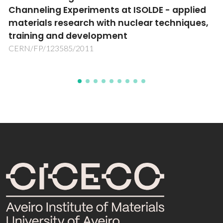
latão e alumínio para substituição de
processos de galvanização de Cr (VI)
SafeChrome