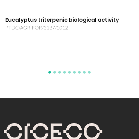
Eucalyptus triterpenic biological activity
PTDC/AGR-FOR/3187/2012