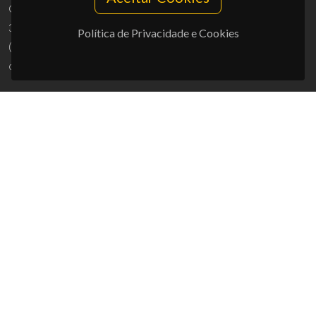
Campus Universitário de Santiago
3810-193 Aveiro - Portugal
Política de Privacidade e Cookies
(+351) 234 370 200
ciceco@ua.pt
APOIOS
UID/PRR/50011/2025
(DOI:
10.54499/UID/PRR/50011/2025
) &
UID/PRR2/50011/2025
(DOI:
10.54499/UID/PRR2/50011/2025
)