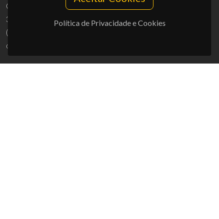
Campus Universitário de Santiago
3810-193 Aveiro - Portugal
Política de Privacidade e Cookies
(+351) 234 370 200
ciceco@ua.pt
APOIOS
UID/PRR/50011/2025
(DOI:
10.54499/UID/PRR/50011/2025
) &
UID/PRR2/50011/2025
(DOI:
10.54499/UID/PRR2/50011/2025
)