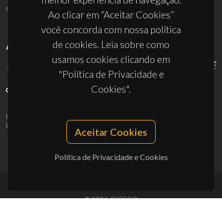
ciceco@ua.pt
Ao clicar em “Aceitar Cookies”
você concorda com nossa política
de cookies. Leia sobre como
APOIOS
usamos cookies clicando em
"Política de Privacidade e
Cookies".
UID/PRR/50011/2025
(DOI:
10.54499/UID/PRR/50011/2025
) &
UID/PRR2/50011/2025
(DOI:
10.54499/UID/PRR2/50011/2025
)
Aceitar Cookies
Política de Privacidade e Cookies
© 2026, CICECO
Privacy Policy