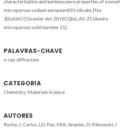
characterisation and luminescence properties of a novel
microporous sodium europium(III) silicate, [Na-
3(EuSi6O15)center dot 2(H2O)](n), AV-21 (Aveiro
microporous solid number 21).
PALAVRAS-CHAVE
x-ray-diffraction
CATEGORIA
Chemistry; Materials Science
AUTORES
Rocha, J; Carlos, LD; Paz, FAA; Ananias, D; Klinowski, J