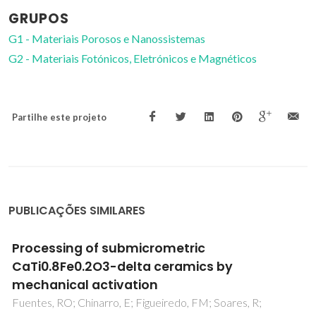
GRUPOS
G1 - Materiais Porosos e Nanossistemas
G2 - Materiais Fotónicos, Eletrónicos e Magnéticos
Partilhe este projeto
PUBLICAÇÕES SIMILARES
Lanthanide Orthoantimonate Light Emitters:
Structural, Vibrational, and Optical Properties
Siqueira, KPF; Lima, PP; Ferreira, RAS; Carlos, LD; Bittar,
EM; Granado, E; Gonzalez, JC; Abelenda, A; Moreira, RL;