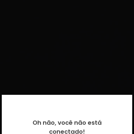
BEM VINDO DE VOLTA!
Oh não, você não está
Por favor insira as suas credenciais
conectado!
CICECO.