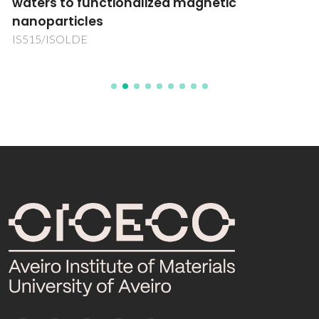
waters to functionalized magnetic
nanoparticles
IS515/ISOLDE