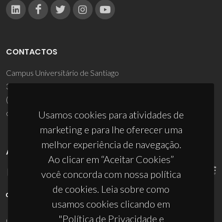
CONTACTOS
Campus Universitário de Santiago
3810-193 Aveiro - Portugal
(+351) 234 370 200
ciceco@ua.pt
Usamos cookies para atividades de
marketing e para lhe oferecer uma
melhor experiência de navegação.
APOIOS
Ao clicar em “Aceitar Cookies”
você concorda com nossa política
de cookies. Leia sobre como
usamos cookies clicando em
"Política de Privacidade e
UID/PRR/50011/2025
(DOI:
10.54499/UID/PRR/50011/2025
) &