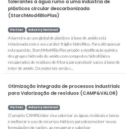
tolerantes à água rumo a uma indústria de
plásticos circular descarbonizada
(StarchMod4BioPlas)
Partner
Industry National
A barreira ao uso global de plásticos à base de amido está
relacionada com o seu caráter frágil e hidrofílico. Para ultrapassar
esta questão, StarchMod4BioPlas propõe a modificação química
dos grupos hidroxilo do amido com compostos hidrofóbicos
recuperados de resíduos de fritura para produzir sacos à base de
éster de amido. Os materiais serão c...
Otimização integrada de processos industriais
para Valorização de resíduos (CAMP&VALOR)
Partner
Industry National
O projeto CAMP&Valor visa valorizar as águas residuais e lamas
e melhorar o uso de recursos hídricos para desenvolver novas
formulações de rações, ao recuperar e valorizar