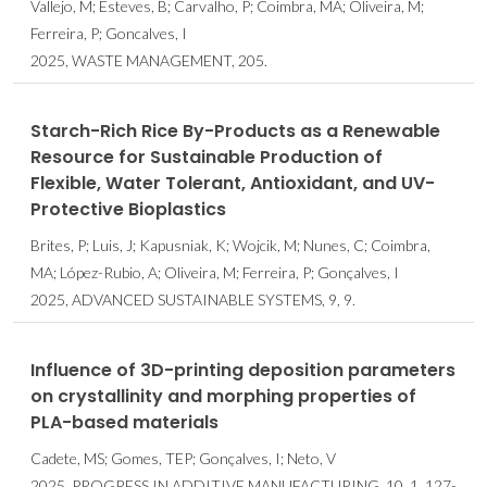
Vallejo, M; Esteves, B; Carvalho, P; Coimbra, MA; Oliveira, M;
Ferreira, P; Goncalves, I
2025, WASTE MANAGEMENT, 205.
Starch-Rich Rice By-Products as a Renewable
Resource for Sustainable Production of
Flexible, Water Tolerant, Antioxidant, and UV-
Protective Bioplastics
Brites, P; Luis, J; Kapusniak, K; Wojcik, M; Nunes, C; Coimbra,
MA; López-Rubio, A; Oliveira, M; Ferreira, P; Gonçalves, I
2025, ADVANCED SUSTAINABLE SYSTEMS, 9, 9.
Influence of 3D-printing deposition parameters
on crystallinity and morphing properties of
PLA-based materials
Cadete, MS; Gomes, TEP; Gonçalves, I; Neto, V
2025, PROGRESS IN ADDITIVE MANUFACTURING, 10, 1, 127-