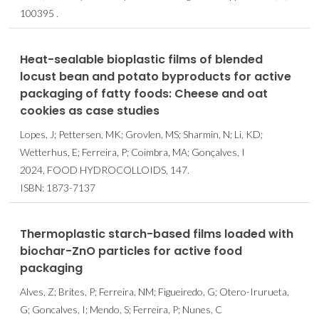
100395 .
Heat-sealable bioplastic films of blended
locust bean and potato byproducts for active
packaging of fatty foods: Cheese and oat
cookies as case studies
Lopes, J; Pettersen, MK; Grovlen, MS; Sharmin, N; Li, KD;
Wetterhus, E; Ferreira, P; Coimbra, MA; Gonçalves, I
2024, FOOD HYDROCOLLOIDS, 147.
ISBN: 1873-7137
Thermoplastic starch-based films loaded with
biochar-ZnO particles for active food
packaging
Alves, Z; Brites, P; Ferreira, NM; Figueiredo, G; Otero-Irurueta,
G; Goncalves, I; Mendo, S; Ferreira, P; Nunes, C