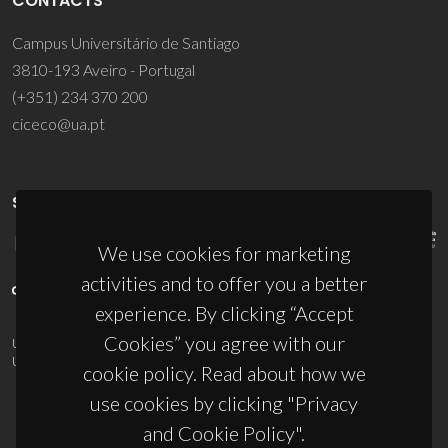
CONTACTS
Campus Universitário de Santiago
3810-193 Aveiro - Portugal
(+351) 234 370 200
ciceco@ua.pt
SPONSORS
We use cookies for marketing
activities and to offer you a better
experience. By clicking “Accept
Cookies” you agree with our
UID/PRR/50011/2025
(DOI:
10.54499/UID/PRR/50011/2025
) &
UID/PRR2/50011/2025
(DOI:
10.54499/UID/PRR2/50011/2025
)
cookie policy. Read about how we
use cookies by clicking "Privacy
and Cookie Policy".