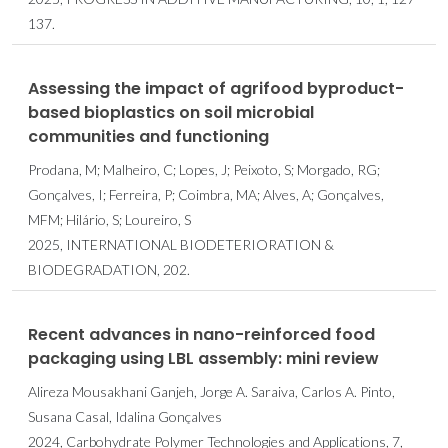
137.
Assessing the impact of agrifood byproduct-
based bioplastics on soil microbial
communities and functioning
Prodana, M; Malheiro, C; Lopes, J; Peixoto, S; Morgado, RG;
Gonçalves, I; Ferreira, P; Coimbra, MA; Alves, A; Gonçalves,
MFM; Hilário, S; Loureiro, S
2025, INTERNATIONAL BIODETERIORATION &
BIODEGRADATION, 202.
Recent advances in nano-reinforced food
packaging using LBL assembly: mini review
Alireza Mousakhani Ganjeh, Jorge A. Saraiva, Carlos A. Pinto,
Susana Casal, Idalina Gonçalves
2024, Carbohydrate Polymer Technologies and Applications, 7,