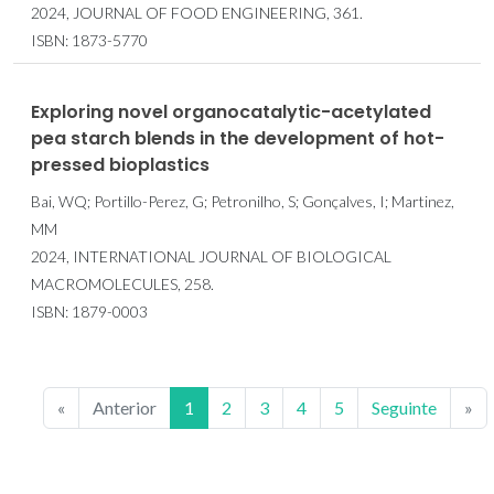
2024, JOURNAL OF FOOD ENGINEERING, 361.
ISBN: 1873-5770
Exploring novel organocatalytic-acetylated
pea starch blends in the development of hot-
pressed bioplastics
Bai, WQ; Portillo-Perez, G; Petronilho, S; Gonçalves, I; Martinez,
MM
2024, INTERNATIONAL JOURNAL OF BIOLOGICAL
MACROMOLECULES, 258.
ISBN: 1879-0003
«
Anterior
1
2
3
4
5
Seguinte
»