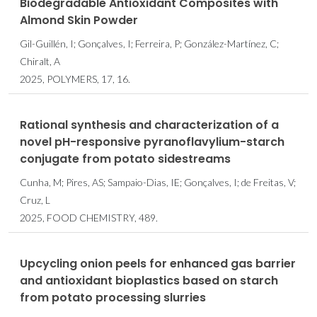
Biodegradable Antioxidant Composites with
Almond Skin Powder
Gil-Guillén, I; Gonçalves, I; Ferreira, P; González-Martínez, C;
Chiralt, A
2025, POLYMERS, 17, 16.
Rational synthesis and characterization of a
novel pH-responsive pyranoflavylium-starch
conjugate from potato sidestreams
Cunha, M; Pires, AS; Sampaio-Dias, IE; Gonçalves, I; de Freitas, V;
Cruz, L
2025, FOOD CHEMISTRY, 489.
Upcycling onion peels for enhanced gas barrier
and antioxidant bioplastics based on starch
from potato processing slurries