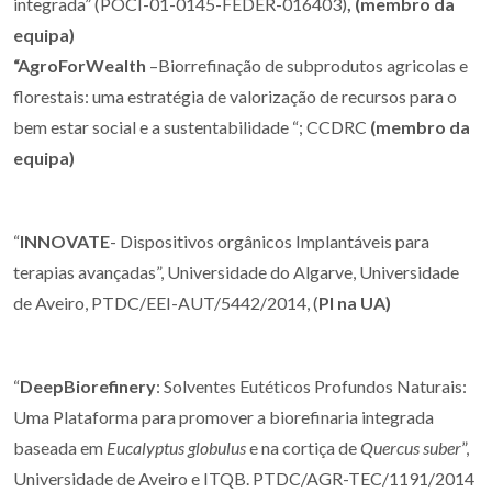
integrada” (POCI-01-0145-FEDER-016403)
, (membro da
equipa)
“AgroForWealth
–Biorrefinação de subprodutos agricolas e
florestais: uma estratégia de valorização de recursos para o
bem estar social e a sustentabilidade “; CCDRC
(membro da
equipa)
“
INNOVATE
- Dispositivos orgânicos Implantáveis para
terapias avançadas”, Universidade do Algarve, Universidade
de Aveiro, PTDC/EEI-AUT/5442/2014, (
PI na UA)
“
DeepBiorefinery
: Solventes Eutéticos Profundos Naturais:
Uma Plataforma para promover a biorefinaria integrada
baseada em
Eucalyptus globulus
e na cortiça de
Quercus suber
”,
Universidade de Aveiro e ITQB. PTDC/AGR-TEC/1191/2014