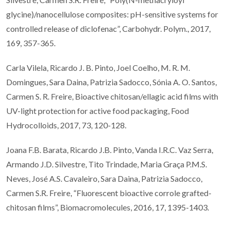
glycine)/nanocellulose composites: pH-sensitive systems for
controlled release of diclofenac”, Carbohydr. Polym., 2017,
169, 357-365.
Carla Vilela, Ricardo J. B. Pinto, Joel Coelho, M. R. M.
Domingues, Sara Daina, Patrizia Sadocco, Sónia A. O. Santos,
Carmen S. R. Freire, Bioactive chitosan/ellagic acid films with
UV-light protection for active food packaging, Food
Hydrocolloids, 2017, 73, 120-128.
Joana F.B. Barata, Ricardo J.B. Pinto, Vanda I.R.C. Vaz Serra,
Armando J.D. Silvestre, Tito Trindade, Maria Graça P.M.S.
Neves, José A.S. Cavaleiro, Sara Daina, Patrizia Sadocco,
Carmen S.R. Freire, “Fluorescent bioactive corrole grafted-
chitosan films”, Biomacromolecules, 2016, 17, 1395-1403.