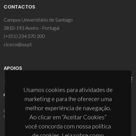
CONTACTOS
Campus Universitário de Santiago
3810-193 Aveiro - Portugal
(+351) 234 370 200
ciceco@ua.pt
APOIOS
Usamos cookies para atividades de
marketing e para lhe oferecer uma
melhor experiência de navegação.
UID/PRR/50011/2025
(DOI:
10.54499/UID/PRR/50011/2025
) &
Ao clicar em “Aceitar Cookies”
UID/PRR2/50011/2025
(DOI:
10.54499/UID/PRR2/50011/2025
)
você concorda com nossa política
de cookies. Leia sobre como