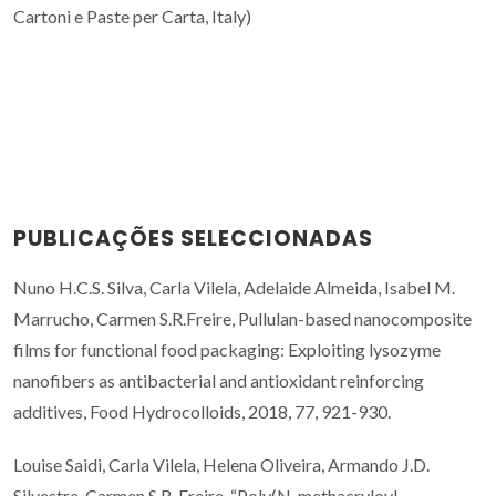
Cartoni e Paste per Carta, Italy)
PUBLICAÇÕES SELECCIONADAS
Nuno H.C.S. Silva, Carla Vilela, Adelaide Almeida, Isabel M.
Marrucho, Carmen S.R.Freire, Pullulan-based nanocomposite
films for functional food packaging: Exploiting lysozyme
nanofibers as antibacterial and antioxidant reinforcing
additives, Food Hydrocolloids, 2018, 77, 921-930.
Louise Saidi, Carla Vilela, Helena Oliveira, Armando J.D.
Silvestre, Carmen S.R. Freire, “Poly(N-methacryloyl