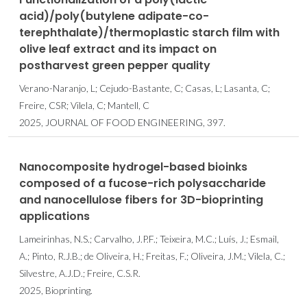
acid)/poly(butylene adipate-co-
terephthalate)/thermoplastic starch film with
olive leaf extract and its impact on
postharvest green pepper quality
Verano-Naranjo, L; Cejudo-Bastante, C; Casas, L; Lasanta, C;
Freire, CSR; Vilela, C; Mantell, C
2025, JOURNAL OF FOOD ENGINEERING, 397.
Nanocomposite hydrogel-based bioinks
composed of a fucose-rich polysaccharide
and nanocellulose fibers for 3D-bioprinting
applications
Lameirinhas, N.S.; Carvalho, J.P.F.; Teixeira, M.C.; Luís, J.; Esmail,
A.; Pinto, R.J.B.; de Oliveira, H.; Freitas, F.; Oliveira, J.M.; Vilela, C.;
Silvestre, A.J.D.; Freire, C.S.R.
2025, Bioprinting.