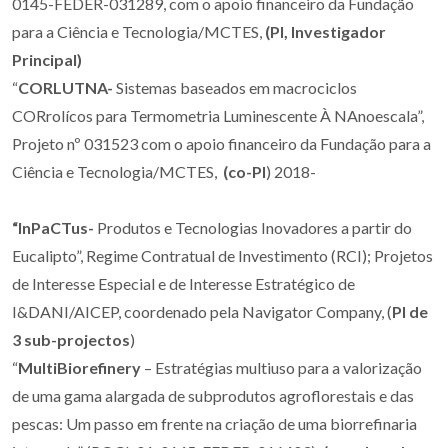
0145-FEDER-031289, com o apoio financeiro da Fundação
para a Ciência e Tecnologia/MCTES,
(PI, Investigador
Principal)
“
CORLUTNA-
Sistemas baseados em macrociclos
CORrolícos para Termometria Luminescente À NAnoescala”,
Projeto nº 031523 com o apoio financeiro da Fundação para a
Ciência e Tecnologia/MCTES,
(co-PI
) 2018-
“InPaCTus-
Produtos e Tecnologias Inovadores a partir do
Eucalipto”, Regime Contratual de Investimento (RCI); Projetos
de Interesse Especial e de Interesse Estratégico de
I&DANI/AICEP, coordenado pela Navigator Company, (
PI de
3 sub-projectos
)
“
MultiBiorefinery
– Estratégias multiuso para a valorização
de uma gama alargada de subprodutos agroflorestais e das
pescas: Um passo em frente na criação de uma biorrefinaria