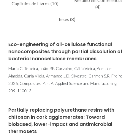
Resumo em Conferência
Capítulos de Livros (10)
(4)
Teses (8)
Eco-engineering of all-cellulose functional
nanocomposites through partial dissolution of
bacterial nanocellulose membranes
Maria C. Teixeira, João P.F. Carvalho, Cátia Vieira, Adelaide
Almeida, Carla Vilela, Armando J.D. Silvestre, Carmen S.R. Freire
2026, Composites Part A: Applied Science and Manufacturing,
209, 110013.
Partially replacing polyurethane resins with
chitosan in cork agglomerates: Toward
biobased, lower-impact and antimicrobial
thermosets