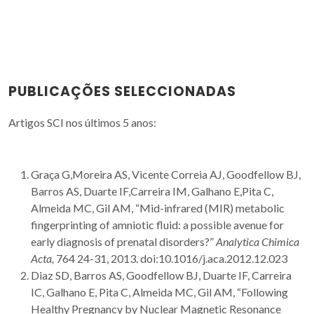
PUBLICAÇÕES SELECCIONADAS
Artigos SCI nos últimos 5 anos:
Graça G,Moreira AS, Vicente Correia AJ, Goodfellow BJ,
Barros AS, Duarte IF,Carreira IM, Galhano E,Pita C,
Almeida MC, Gil AM, “Mid-infrared (MIR) metabolic
fingerprinting of amniotic fluid: a possible avenue for
early diagnosis of prenatal disorders?”
Analytica Chimica
Acta,
764 24-31, 2013. doi:10.1016/j.aca.2012.12.023
Diaz SD, Barros AS, Goodfellow BJ, Duarte IF, Carreira
IC, Galhano E, Pita C, Almeida MC, Gil AM, “Following
Healthy Pregnancy by Nuclear Magnetic Resonance