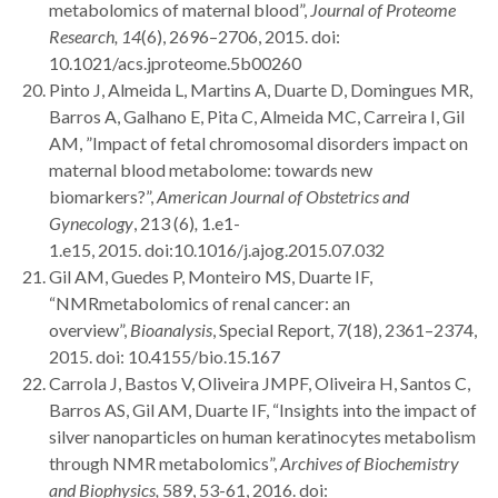
metabolomics of maternal blood”,
Journal of Proteome
Research,
14
(6), 2696–2706, 2015. doi:
10.1021/acs.jproteome.5b00260
Pinto J, Almeida L, Martins A, Duarte D, Domingues MR,
Barros A, Galhano E, Pita C, Almeida MC, Carreira I, Gil
AM, ”Impact of fetal chromosomal disorders impact on
maternal blood metabolome: towards new
biomarkers?”,
American Journal of Obstetrics and
Gynecology
, 213 (6)
,
1.e1-
1.e15, 2015. doi:10.1016/j.ajog.2015.07.032
Gil AM, Guedes P, Monteiro MS, Duarte IF,
“NMRmetabolomics of renal cancer: an
overview”,
Bioanalysis
, Special Report, 7(18), 2361–2374,
2015. doi: 10.4155/bio.15.167
Carrola J, Bastos V, Oliveira JMPF, Oliveira H, Santos C,
Barros AS, Gil AM, Duarte IF, “Insights into the impact of
silver nanoparticles on human keratinocytes metabolism
through NMR metabolomics”,
Archives of Biochemistry
and Biophysics,
589, 53-61, 2016. doi: