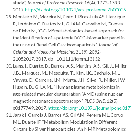
study”,
Journal of Proteome Research,
16(4), 1773-1783,
2017.
http://dx.doi.org/10.1021/acs.jproteome.7b00035
Monteiro M, Moreira N, Pinto J, Pires-Luís AS, Henrique
R, Jerónimo C, Bastos ML, Gil AM, Carvalho M, Guedes
de Pinho M, “GC-MSmetabolomics-based approach for
the identification of a potential VOC-biomarker panel in
the urine of Renal Cell Carcinomapatients”,
Journal of
Cellular and Molecular Medicine,
21 (9), 2092-
21052017, 2017. doi: 10.1111/jcmm.13132
Lains, I., Duarte, D., Barros, A.S., Martins, A.S., Gil, J., Miller,
J.B., Marques, M., Mesquita, T., Kim, I.K., Cachulo, M.L.,
Vavvas, D., Carreira, I.M., Murta, J.N., Silva, R., Miller, J.W.,
Husain, D., Gil, A.M., “Human plasma metabolomics in
age-related macular degeneration (AMD) using nuclear
magnetic resonance spectroscopy”,
PLOS ONE
, 12(5):
e0177749, 2017.
https://doi.org/10.1371/journal.pone.01
Jarak I, Carrola J, Barros AS, Gil AM, Pereira ML, Corvo
ML, Duarte IF, “Metabolism Modulation in Different
Organs by Silver Nanoparticles: An NMR Metabolomics