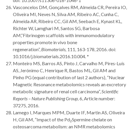
doi: 10.1007/s11306-016-1046-1
Vasconcelos DM, Gonçalves RM, Almeida CR, Pereira IO,
Oliveira MI, Neves N, Silva AM, Ribeiro AC, Cunha C,
Almeida AR, Ribeiro CC, Gil AM, Seebach E, Kynast KL,
Richter W, Lamghari M, Santos SG, Barbosa
AM,“Fibrinogen scaffolds with immunomodulatory
properties promote in vivo bone
regeneration”,
Biomaterials,
111, 163-178, 2016. doi:
10.1016/j.biomaterials.2016.10.004
.
*
Monteiro MS, Barros AS, Pinto J, Carvalho M, Pires-Luís
AS, Jerónimo C, Henrique R, Bastos ML, Gil AM and
Pinho PG (equal contribution of last 2 authors), “Nuclear
Magnetic Resonance metabolomics reveals an excretory
metabolic signature of renal cell carcinoma”,
Scientific
Reports – Nature Publishing Group,
6, Article number:
37275, 2016.
Lamego I, Marques MPM, Duarte IF, Martin AS, Oliveira
H, Gil AM, “Impact of the Pd
Spermine chelate on
2
osteosarcoma metabolism: an NMR metabolomics