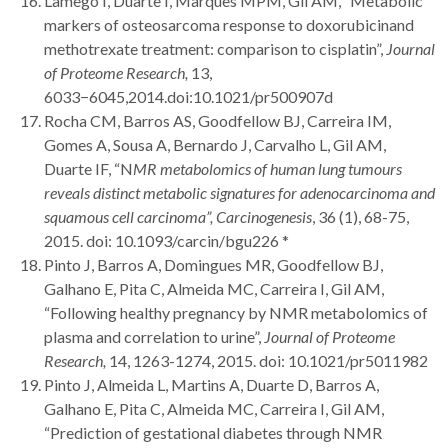
Lamego I, Duarte I, Marques MPM, Gil AM, “Metabolic
markers of osteosarcoma response to doxorubicinand
methotrexate treatment: comparison to cisplatin”,
Journal
of Proteome Research,
13,
6033−6045,2014.doi:10.1021/pr500907d
Rocha CM, Barros AS, Goodfellow BJ, Carreira IM,
Gomes A, Sousa A, Bernardo J, Carvalho L, Gil AM,
Duarte IF, “N
MR metabolomics of human lung tumours
reveals distinct metabolic signatures for adenocarcinoma and
squamous cell carcinoma”,
Carcinogenesis
, 36 (1), 68-75,
2015. doi: 10.1093/carcin/bgu226 *
Pinto J, Barros A, Domingues MR, Goodfellow BJ,
Galhano E, Pita C, Almeida MC, Carreira I, Gil AM,
“Following healthy pregnancy by NMR metabolomics of
plasma and correlation to urine”,
Journal of Proteome
Research,
14, 1263-1274, 2015. doi: 10.1021/pr5011982
Pinto J, Almeida L, Martins A, Duarte D, Barros A,
Galhano E, Pita C, Almeida MC, Carreira I, Gil AM,
“Prediction of gestational diabetes through NMR