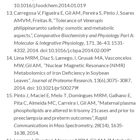
10.1016/j.foodchem.2014.01.019
Carregosa V, Figueira E, Gil AM, Pereira S, Pinto J, Soares
AMVM, Freitas R, “Tolerance of
Venerupis
philippinarum
to salinity: osmotic and metabolic
aspects.”,
Comparative Biochemistry and Physiology Part A:
Molecular & Integrative Physiology
, 171, 36-43. 1531-
4332, 2014. doi:10.1016/j.cbpa.2014.02.009*
Lima MRM, Diaz S, Lamego, I, Grusak MA, Vasconcelos
MW, Gil AM, “Nuclear Magnetic Resonance (NMR)
Metabolomics of Iron Deficiency in Soybean
Leaves”,
Journal of Proteome Research,
13(6),3075-3087,
2014. doi: 10.1021/pr500279f
Pinto J, Maciel E, Melo T, Domingues MRM, Galhano E,
Pita C, Almeida MC, Carreira I, Gil AM, “Maternal plasma
phospholipids are altered in trisomy 21cases and prior to
preeclampsia and preterm outcomes”,
Rapid
Communications in Mass Spectrometry,
28(14), 1635-
1638, 2014.