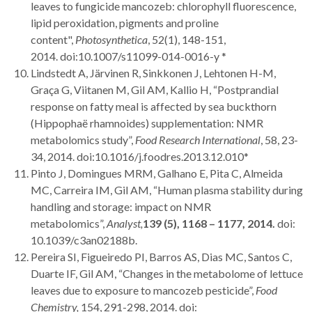
leaves to fungicide mancozeb: chlorophyll fluorescence,
lipid peroxidation, pigments and proline
content",
Photosynthetica
, 52(1), 148-151,
2014. doi:10.1007/s11099-014-0016-y *
Lindstedt A, Järvinen R, Sinkkonen J, Lehtonen H-M,
Graça G, Viitanen M, Gil AM, Kallio H, “Postprandial
response on fatty meal is affected by sea buckthorn
(Hippophaë rhamnoides) supplementation: NMR
metabolomics study”,
Food Research International
, 58, 23-
34, 2014. doi:10.1016/j.foodres.2013.12.010*
Pinto J, Domingues MRM, Galhano E, Pita C, Almeida
MC, Carreira IM, Gil AM, “Human plasma stability during
handling and storage: impact on NMR
metabolomics”,
Analyst,
139 (5), 1168 – 1177, 2014.
doi:
10.1039/c3an02188b.
Pereira SI, Figueiredo PI, Barros AS, Dias MC, Santos C,
Duarte IF, Gil AM, “Changes in the metabolome of lettuce
leaves due to exposure to mancozeb pesticide”,
Food
Chemistry,
154, 291-298, 2014. doi: