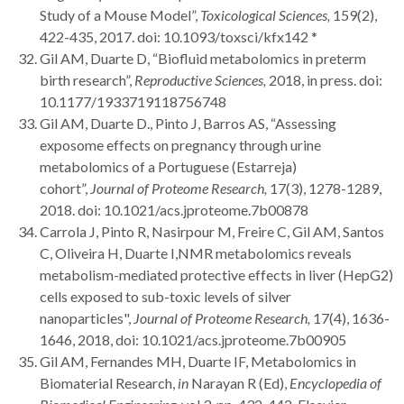
Study of a Mouse Model”,
Toxicological Sciences,
159(2),
422-435, 2017. doi: 10.1093/toxsci/kfx142 *
Gil AM, Duarte D, “Biofluid metabolomics in preterm
birth research”,
Reproductive Sciences,
2018, in press. doi:
10.1177/1933719118756748
Gil AM, Duarte D., Pinto J, Barros AS, “Assessing
exposome effects on pregnancy through urine
metabolomics of a Portuguese (Estarreja)
cohort”,
Journal of Proteome Research,
17(3), 1278-1289,
2018. doi: 10.1021/acs.jproteome.7b00878
Carrola J, Pinto R, Nasirpour M, Freire C, Gil AM, Santos
C, Oliveira H, Duarte I,NMR metabolomics reveals
metabolism-mediated protective effects in liver (HepG2)
cells exposed to sub-toxic levels of silver
nanoparticles",
Journal of Proteome Research,
17(4), 1636-
1646, 2018, doi: 10.1021/acs.jproteome.7b00905
Gil AM, Fernandes MH, Duarte IF, Metabolomics in
Biomaterial Research,
in
Narayan R (Ed),
Encyclopedia of