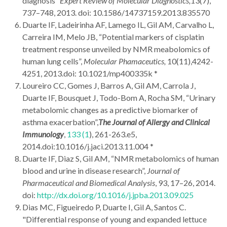
diagnosis”
Expert Review of Molecular Diagnostics,
13(7),
737–748, 2013. doi: 10.1586/14737159.2013.835570
Duarte IF, Ladeirinha AF, Lamego IL, Gil AM, Carvalho L,
Carreira IM, Melo JB, “Potential markers of cisplatin
treatment response unveiled by NMR meabolomics of
human lung cells”,
Molecular Phamaceutics,
10(11),4242-
4251, 2013.doi: 10.1021/mp400335k *
Loureiro CC, Gomes J, Barros A, Gil AM, Carrola J,
Duarte IF, Bousquet J, Todo-Bom A, Rocha SM, “Urinary
metabolomic changes as a predictive biomarker of
asthma exacerbation”,
The Journal of Allergy and Clinical
Immunology
,
133 (1
), 261-263.e5,
2014.doi:10.1016/j.jaci.2013.11.004 *
Duarte IF, Diaz S, Gil AM, “NMR metabolomics of human
blood and urine in disease research”,
Journal of
Pharmaceutical and Biomedical Analysis
, 93, 17–26, 2014.
doi:
http://dx.doi.org/10.1016/j.jpba.2013.09.025
Dias MC, Figueiredo P, Duarte I, Gil A, Santos C.
"Differential response of young and expanded lettuce