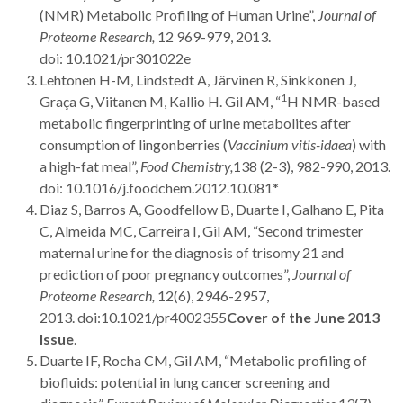
(NMR) Metabolic Profiling of Human Urine”,
Journal of
Proteome Research,
12 969-979, 2013.
doi: 10.1021/pr301022e
Lehtonen H-M, Lindstedt A, Järvinen R, Sinkkonen J,
1
Graça G, Viitanen M, Kallio H. Gil AM, “
H NMR-based
metabolic fingerprinting of urine metabolites after
consumption of lingonberries (
Vaccinium vitis-idaea
) with
a high-fat meal”,
Food Chemistry,
138 (2-3), 982-990, 2013.
doi: 10.1016/j.foodchem.2012.10.081*
Diaz S, Barros A, Goodfellow B, Duarte I, Galhano E, Pita
C, Almeida MC, Carreira I, Gil AM, “Second trimester
maternal urine for the diagnosis of trisomy 21 and
prediction of poor pregnancy outcomes”,
Journal of
Proteome Research,
12(6), 2946-2957,
2013. doi:10.1021/pr4002355
Cover of the June 2013
Issue
.
Duarte IF, Rocha CM, Gil AM, “Metabolic profiling of
biofluids: potential in lung cancer screening and