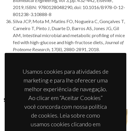
Biomedical Engineering,
vol 3, pp. 432-442, Elsevier,
2019, ISBN: 9780128048290, doi: 10.1016/B978-0-12-
801238-3.10888-8
Silva JCP, Mota M, Matins FO, Nogueira C, Gonçalves T,
Carneiro T, Pinto J, Duarte D, Barros AS, Jones JG, Gil
AM, Intestinal microbial and metabolic profiling of mice
fed with high-glucose and high-fructose diets,
Journal of
Proteome Research,
17(8), 2880-2891, 2018.
Doi: 10.1021/acs.jproteome.8b00354
Usamos cookies para atividades de
marketing e para lhe oferecer uma
melhor experiência de navegação.
Ao clicar em “Aceitar Cookies”
SUPERVISÕES EM CURSO
você concorda com nossa política
de cookies. Leia sobre como
usamos cookies clicando em