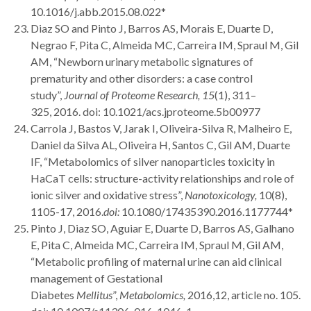
10.1016/j.abb.2015.08.022*
Diaz SO and Pinto J, Barros AS, Morais E, Duarte D,
Negrao F, Pita C, Almeida MC, Carreira IM, Spraul M, Gil
AM, “Newborn urinary metabolic signatures of
prematurity and other disorders: a case control
study”,
Journal of Proteome Research,
15
(1), 311–
325, 2016. doi: 10.1021/acs.jproteome.5b00977
Carrola J, Bastos V, Jarak I, Oliveira-Silva R, Malheiro E,
Daniel da Silva AL, Oliveira H, Santos C, Gil AM, Duarte
IF, “Metabolomics of silver nanoparticles toxicity in
HaCaT cells: structure-activity relationships and role of
ionic silver and oxidative stress”,
Nanotoxicology,
10(8),
1105-17, 2016.
doi
:
10.1080/17435390.2016.1177744*
Pinto J, Diaz SO, Aguiar E, Duarte D, Barros AS, Galhano
E, Pita C, Almeida MC, Carreira IM, Spraul M, Gil AM,
“Metabolic profiling of maternal urine can aid clinical
management of Gestational
Diabetes
Mellitus
”,
Metabolomics,
2016,12, article no. 105.