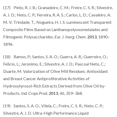
(17) Pinto, R. J. B.; Granadeiro, C. M.; Freire, C. S. R.; Silvestre,
A. J. D.; Neto, C. P.; Ferreira, R. A. S.; Carlos, L. D.; Cavaleiro, A.
M. V; Trindade, T.; Nogueira, H. I. S. Luminescent Transparent
Composite Films Based on Lanthanopolyoxometalates and
Filmogenic Polysaccharides.
Eur. J. Inorg. Chem.
2013
, 1890–
1896.
(18) Ramos, P.; Santos, S. A. O.; Guerra, A. R.; Guerreiro, O.;
Felicio, L.; Jeronimo, E.; Silvestre, A. J. D.; Pascoal Neto, C.;
Duarte, M. Valorization of Olive Mill Residues: Antioxidant
and Breast Cancer Antiproliferative Activities of
Hydroxytyrosol-Rich Extracts Derived from Olive Oil by-
Products.
Ind. Crops Prod.
2013
,
46
, 359–368.
(19) Santos, S. A. O.; Vilela, C.; Freire, C. S. R.; Neto, C. P.;
Silvestre, A. J. D. Ultra-High Performance Liquid