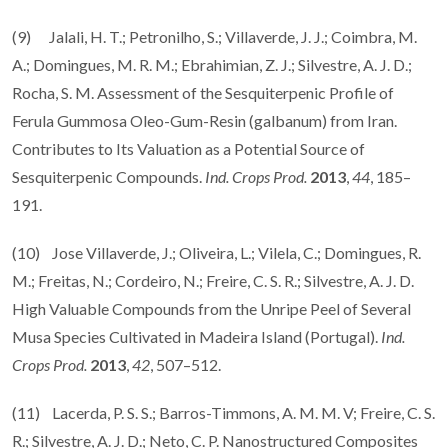
(9) Jalali, H. T.; Petronilho, S.; Villaverde, J. J.; Coimbra, M.
A.; Domingues, M. R. M.; Ebrahimian, Z. J.; Silvestre, A. J. D.;
Rocha, S. M. Assessment of the Sesquiterpenic Profile of
Ferula Gummosa Oleo-Gum-Resin (galbanum) from Iran.
Contributes to Its Valuation as a Potential Source of
Sesquiterpenic Compounds.
Ind. Crops Prod.
2013
,
44
, 185–
191.
(10) Jose Villaverde, J.; Oliveira, L.; Vilela, C.; Domingues, R.
M.; Freitas, N.; Cordeiro, N.; Freire, C. S. R.; Silvestre, A. J. D.
High Valuable Compounds from the Unripe Peel of Several
Musa Species Cultivated in Madeira Island (Portugal).
Ind.
Crops Prod.
2013
,
42
, 507–512.
(11) Lacerda, P. S. S.; Barros-Timmons, A. M. M. V; Freire, C. S.
R.; Silvestre, A. J. D.; Neto, C. P. Nanostructured Composites