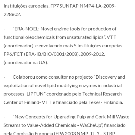
Instituições europeias. FP7 SUNPAP NMP4-LA-2009-
228802.
- “ERA-NOEL: Novel enzime tools for production of
functional oleochemicals from unsaturated lipids”. VTT
(coordenador), e envolvendo mais 5 Instituições europeias.
FP6/FCT (ERA-IB/BIO/0001/2008), 2009-2012,
(coordenador na UA).
- Colaborou como consultor no projecto “Discovery and
exploitation of novel lipid modifying enzymes in industrial
processes: LIPFUN” coordenado pelo Technical Research
Center of Finland- VTT e financiado pela Tekes- Finlandia.
- “New Concepts for Upgrading Pulp and Cork Mill Waste
Streams to Value-Added Chemicals - WaCheUp”, financiado
pela Comissão Europeia (FP6 2003 NMP-TI-3 – STRP