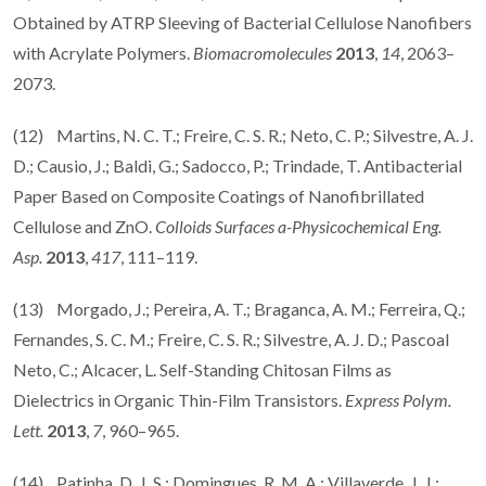
Obtained by ATRP Sleeving of Bacterial Cellulose Nanofibers
with Acrylate Polymers.
Biomacromolecules
2013
,
14
, 2063–
2073.
(12) Martins, N. C. T.; Freire, C. S. R.; Neto, C. P.; Silvestre, A. J.
D.; Causio, J.; Baldi, G.; Sadocco, P.; Trindade, T. Antibacterial
Paper Based on Composite Coatings of Nanofibrillated
Cellulose and ZnO.
Colloids Surfaces a-Physicochemical Eng.
Asp.
2013
,
417
, 111–119.
(13) Morgado, J.; Pereira, A. T.; Braganca, A. M.; Ferreira, Q.;
Fernandes, S. C. M.; Freire, C. S. R.; Silvestre, A. J. D.; Pascoal
Neto, C.; Alcacer, L. Self-Standing Chitosan Films as
Dielectrics in Organic Thin-Film Transistors.
Express Polym.
Lett.
2013
,
7
, 960–965.
(14) Patinha, D. J. S.; Domingues, R. M. A.; Villaverde, J. J.;