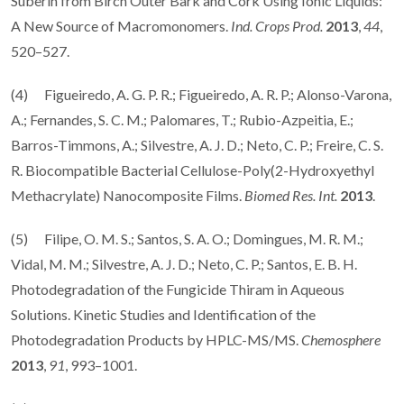
Suberin from Birch Outer Bark and Cork Using Ionic Liquids:
A New Source of Macromonomers.
Ind. Crops Prod.
2013
,
44
,
520–527.
(4) Figueiredo, A. G. P. R.; Figueiredo, A. R. P.; Alonso-Varona,
A.; Fernandes, S. C. M.; Palomares, T.; Rubio-Azpeitia, E.;
Barros-Timmons, A.; Silvestre, A. J. D.; Neto, C. P.; Freire, C. S.
R. Biocompatible Bacterial Cellulose-Poly(2-Hydroxyethyl
Methacrylate) Nanocomposite Films.
Biomed Res. Int.
2013
.
(5) Filipe, O. M. S.; Santos, S. A. O.; Domingues, M. R. M.;
Vidal, M. M.; Silvestre, A. J. D.; Neto, C. P.; Santos, E. B. H.
Photodegradation of the Fungicide Thiram in Aqueous
Solutions. Kinetic Studies and Identification of the
Photodegradation Products by HPLC-MS/MS.
Chemosphere
2013
,
91
, 993–1001.