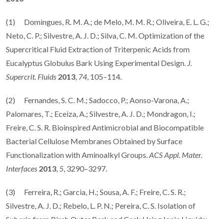
(1) Domingues, R. M. A.; de Melo, M. M. R.; Oliveira, E. L. G.;
Neto, C. P.; Silvestre, A. J. D.; Silva, C. M. Optimization of the
Supercritical Fluid Extraction of Triterpenic Acids from
Eucalyptus Globulus Bark Using Experimental Design.
J.
Supercrit. Fluids
2013
,
74
, 105–114.
(2) Fernandes, S. C. M.; Sadocco, P.; Aonso-Varona, A.;
Palomares, T.; Eceiza, A.; Silvestre, A. J. D.; Mondragon, I.;
Freire, C. S. R. Bioinspired Antimicrobial and Biocompatible
Bacterial Cellulose Membranes Obtained by Surface
Functionalization with Aminoalkyl Groups.
ACS Appl. Mater.
Interfaces
2013
,
5
, 3290–3297.
(3) Ferreira, R.; Garcia, H.; Sousa, A. F.; Freire, C. S. R.;
Silvestre, A. J. D.; Rebelo, L. P. N.; Pereira, C. S. Isolation of