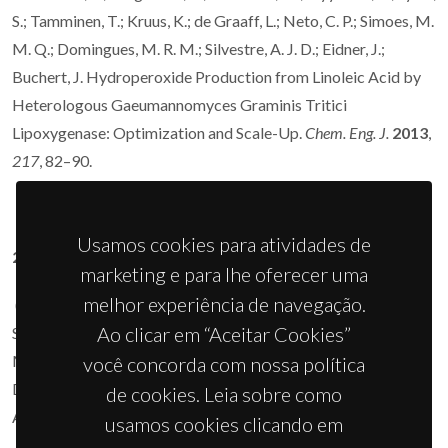
S.; Tamminen, T.; Kruus, K.; de Graaff, L.; Neto, C. P.; Simoes, M.
M. Q.; Domingues, M. R. M.; Silvestre, A. J. D.; Eidner, J.;
Buchert, J. Hydroperoxide Production from Linoleic Acid by
Heterologous Gaeumannomyces Graminis Tritici
Lipoxygenase: Optimization and Scale-Up.
Chem. Eng. J.
2013
,
217
, 82–90.
Usamos cookies para atividades de
2012
marketing e para lhe oferecer uma
melhor experiência de navegação.
(26) Carneiro, J.; Tedim, J.; Fernandes, S. C. M.; Freire, C. S. R.;
Ao clicar em “Aceitar Cookies”
Silvestre, A. J. D.; Gandini, A.; Ferreira, M. G. S.; Zheludkevich,
M. L. Chitosan-Based Self-Healing Protective Coatings
você concorda com nossa política
Doped with Cerium Nitrate for Corrosion Protection of
de cookies. Leia sobre como
Aluminum Alloy 2024.
Prog. Org. Coatings
2012
,
75
, 8–13.
usamos cookies clicando em