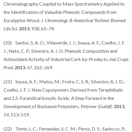
Chromatography Coupled to Mass Spectrometry Applied to
the Identification of Valuable Phenolic Compounds from
Eucalyptus Wood.
J. Chromatogr. B-Analytical Technol. Biomed.
Life Sci.
2013
,
938
, 65–74.
(20) Santos, S. A. O.; Villaverde, J. J.; Sousa, A. F.; Coelho, J. F.
J.; Neto, C. P.; Silvestre, A. J. D. Phenolic Composition and
Antioxidant Activity of Industrial Cork by-Products.
Ind. Crops
Prod.
2013
,
47
, 262–269.
(21) Sousa, A. F.; Matos, M.; Freire, C. S. R.; Silvestre, A. J. D.;
Coelho, J. F. J. New Copolyesters Derived from Terephthalic
and 2,5-Furandicarboxylic Acids: A Step Forward in the
Development of Biobased Polyesters.
Polymer (Guildf).
2013
,
54
, 513–519.
(22) Tome, L. C.; Fernandes, S. C. M.; Perez, D. S.; Sadocco, P.;