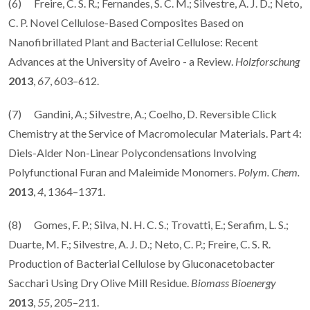
(6) Freire, C. S. R.; Fernandes, S. C. M.; Silvestre, A. J. D.; Neto,
C. P. Novel Cellulose-Based Composites Based on
Nanofibrillated Plant and Bacterial Cellulose: Recent
Advances at the University of Aveiro - a Review.
Holzforschung
2013
,
67
, 603–612.
(7) Gandini, A.; Silvestre, A.; Coelho, D. Reversible Click
Chemistry at the Service of Macromolecular Materials. Part 4:
Diels-Alder Non-Linear Polycondensations Involving
Polyfunctional Furan and Maleimide Monomers.
Polym. Chem.
2013
,
4
, 1364–1371.
(8) Gomes, F. P.; Silva, N. H. C. S.; Trovatti, E.; Serafim, L. S.;
Duarte, M. F.; Silvestre, A. J. D.; Neto, C. P.; Freire, C. S. R.
Production of Bacterial Cellulose by Gluconacetobacter
Sacchari Using Dry Olive Mill Residue.
Biomass Bioenergy
2013
,
55
, 205–211.