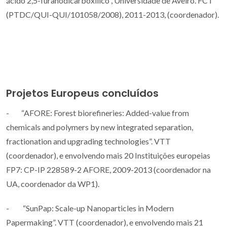
ácido 2,5-furanodicarboxílico”, Universidade de Aveiro. FCT
(PTDC/QUI-QUI/101058/2008), 2011-2013, (coordenador).
Projetos Europeus concluídos
- “AFORE: Forest biorefineries: Added-value from
chemicals and polymers by new integrated separation,
fractionation and upgrading technologies”. VTT
(coordenador), e envolvendo mais 20 Instituições europeias
FP7: CP-IP 228589-2 AFORE, 2009-2013 (coordenador na
UA, coordenador da WP1).
- “SunPap: Scale-up Nanoparticles in Modern
Papermaking”. VTT (coordenador), e envolvendo mais 21