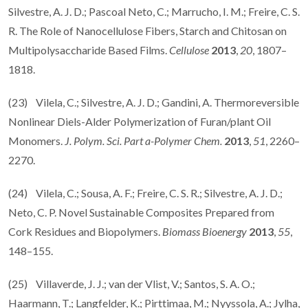
Silvestre, A. J. D.; Pascoal Neto, C.; Marrucho, I. M.; Freire, C. S.
R. The Role of Nanocellulose Fibers, Starch and Chitosan on
Multipolysaccharide Based Films.
Cellulose
2013
,
20
, 1807–
1818.
(23) Vilela, C.; Silvestre, A. J. D.; Gandini, A. Thermoreversible
Nonlinear Diels-Alder Polymerization of Furan/plant Oil
Monomers.
J. Polym. Sci. Part a-Polymer Chem.
2013
,
51
, 2260–
2270.
(24) Vilela, C.; Sousa, A. F.; Freire, C. S. R.; Silvestre, A. J. D.;
Neto, C. P. Novel Sustainable Composites Prepared from
Cork Residues and Biopolymers.
Biomass Bioenergy
2013
,
55
,
148–155.
(25) Villaverde, J. J.; van der Vlist, V.; Santos, S. A. O.;
Haarmann, T.; Langfelder, K.; Pirttimaa, M.; Nyyssola, A.; Jylha,