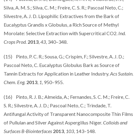
Silva, A. M. S.; Silva, C. M.; Freire, C. S. R.; Pascoal Neto, C.;
Silvestre, A. J. D. Lipophilic Extractives from the Bark of
Eucalyptus Grandis x Globulus, a Rich Source of Methyl
Morolate: Selective Extraction with Supercritical CO2.
Ind.
Crops Prod.
2013
,
43
, 340–348.
(15) Pinto, P. C. R.; Sousa, G.; Crispim, F.; Silvestre, A. J. D.;
Pascoal Neto, C. Eucalyptus Globulus Bark as Source of
Tannin Extracts for Application in Leather Industry.
Acs Sustain.
Chem. Eng.
2013
,
1
, 950–955.
(16) Pinto, R. J. B.; Almeida, A.; Fernandes, S. C. M.; Freire, C.
S. R.; Silvestre, A. J. D.; Pascoal Neto, C.; Trindade, T.
Antifungal Activity of Transparent Nanocomposite Thin Films
of Pullulan and Silver Against Aspergillus Niger.
Colloids and
Surfaces B-Biointerfaces
2013
,
103
, 143–148.